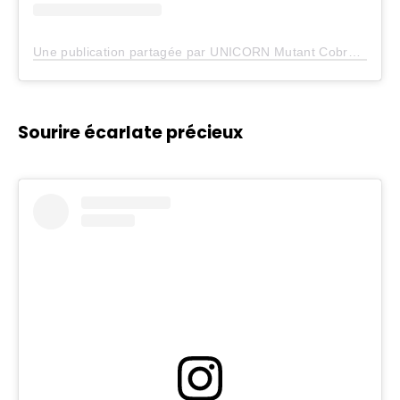
Une publication partagée par UNICORN Mutant Cobra jumpin time lines (@erykahbadu)
Sourire écarlate précieux