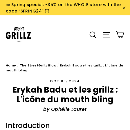
Skip
📣 Spring special: -35% on the WHOLE store with the
to
code “SPRING24” 💥
"C
content
C
Search
Site n
Home
/
The StreetGrillz Blog
/
Erykah Badu et les grillz : L'icône du
mouth bling
OCT 06, 2024
Erykah Badu et les grillz :
L'icône du mouth bling
by Ophélie Lauret
Introduction