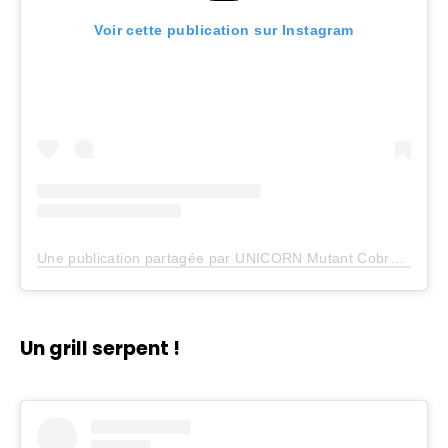
Voir cette publication sur Instagram
Une publication partagée par UNICORN Mutant Cobra jumpin time lines (@erykahbadu)
Un grill serpent !